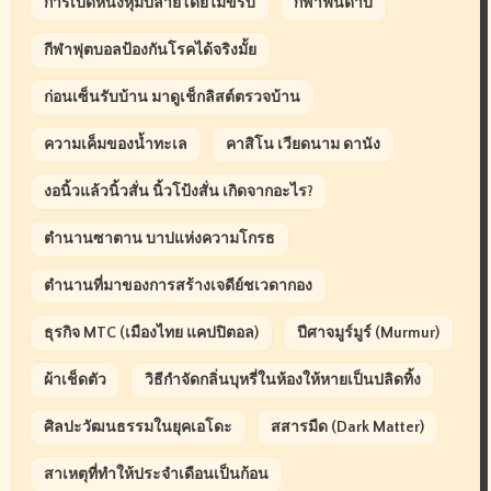
การเปิดหนังหุ้มปลายโดยไม่ขริบ
กีฬาฟันดาบ
กีฬาฟุตบอลป้องกันโรคได้จริงมั้ย
ก่อนเซ็นรับบ้าน มาดูเช็กลิสต์ตรวจบ้าน
ความเค็มของน้ำทะเล
คาสิโน เวียดนาม ดานัง
งอนิ้วแล้วนิ้วสั่น นิ้วโป้งสั่น เกิดจากอะไร?
ตำนานซาตาน บาปแห่งความโกรธ
ตำนานที่มาของการสร้างเจดีย์ชเวดากอง
ธุรกิจ MTC (เมืองไทย แคปปิตอล)
ปีศาจมูร์มูร์ (Murmur)
ผ้าเช็ดตัว
วิธีกำจัดกลิ่นบุหรี่ในห้องให้หายเป็นปลิดทิ้ง
ศิลปะวัฒนธรรมในยุคเอโดะ
สสารมืด (Dark Matter)
สาเหตุที่ทำให้ประจำเดือนเป็นก้อน