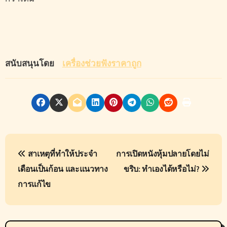
สนับสนุนโดย
เครื่องช่วยฟังราคาถูก
P
สาเหตุที่ทำให้ประจำ
การเปิดหนังหุ้มปลายโดยไม่
o
เดือนเป็นก้อน และแนวทาง
ขริบ: ทำเองได้หรือไม่?
s
การแก้ไข
t
n