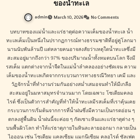
ของน้ำทะเล
admin
March 10, 2026
No Comments
บทบาทของแม่น้ำและแร่ธาตุต่อความเค็มของน้ำทะเล น้ำ
ทะเลเค็มเป็นหนึ่งในปรากฏการณ์ทางธรรมชาติที่อยู่คู่โลกมา
นานนับพันล้านปี แต่หลายคนอาจสงสัยว่าเหตุใดน้ำทะเลซึ่งมี
สะสมอยู่มากถึงกว่า 97% ของปริมาณน้ำทั้งหมดบนโลก จึงมี
รสเค็ม แตกต่างจากน้ำจืดในแม่น้ำลำคลองอย่างชัดเจน ความ
เค็มของน้ำทะเลเกิดจากกระบวนการทางธรณีวิทยา เคมี และ
วัฏจักรน้ำที่ทำงานร่วมกันอย่างสม่ำเสมอจนทำให้มีเกลือ
สะสมอยู่ในมหาสมุทรจำนวนมาก โดยเฉพาะ โซเดียมคลอ
ไรด์ ซึ่งเป็นตัวการสำคัญที่ทำให้น้ำทะเลมีรสเค็มที่เราคุ้นเคย
กระบวนการเริ่มต้นจากการที่น้ำฝนซึ่งมีความเป็นกรดอ่อน ๆ
ตกลงสู่พื้นดิน น้ำฝนนี้จะค่อย ๆ กัดเซาะหินและแร่ธาตุต่าง ๆ
บนพื้นผิวโลก ทำให้แร่ธาตุภายในหินละลายออกมา กลายเป็น
ไอออน เช่น โซเดียม แคลเซียม แมกนีเซียม คลอไรด์ ซัลเฟต