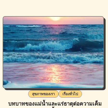
สุขภาพของเรา
เรื่องทั่วไป
บทบาทของแม่น้ำและแร่ธาตุต่อความเค็ม