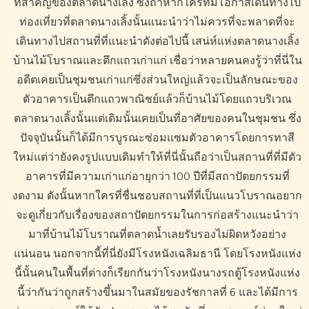
ที่สำคัญของตลาดนางเลิ้ง ซึ่งถ้าหากใครที่มีโอกาสเดินทางไป
ท่องเที่ยวที่ตลาดนางเลิ้งนั้นแนะนำว่าไม่ควรที่จะพลาดที่จะ
เดินทางไปสถานที่ที่แนะนำดังต่อไปนี้ เสน่ห์แห่งตลาดนางเลิ้ง
บ้านไม้โบราณและตึกแถวเก่าแก่ เชื่อว่าหลายคนคงรู้ว่าที่นี่ใน
อดีตเคยเป็นชุมชนเก่าแก่ซึ่งส่วนใหญ่แล้วจะเป็นลักษณะของ
ตัวอาคารเป็นตึกแถวพาณิชย์แล้วก็บ้านไม้โดยแถวบริเวณ
ตลาดนางเลิ้งนั้นแต่เดิมนั้นเคยเป็นที่อาศัยของคนในชุมชน ซึ่ง
ปัจจุบันนั้นก็ได้มีการบูรณะซ่อมแซมตัวอาคารโดยการทาสี
ใหม่แต่ว่ายังคงรูปแบบเดิมทำให้ที่นี่นั้นถือว่าเป็นสถานที่ที่มีตัว
อาคารที่มีความเก่าแก่อายุกว่า 100 ปีที่มีสถาปัตยกรรมที่
งดงาม ดังนั้นหากใครที่ชื่นชอบสถานที่ที่เป็นแนวโบราณอยาก
จะดูเกี่ยวกับเรื่องของสถาปัตยกรรมในการก่อสร้างแนะนำว่า
มาที่บ้านไม้โบราณที่ตลาดน้ำเลยรับรองไม่ผิดหวังอย่าง
แน่นอน นอกจากนี้ที่นี่ยังมีโรงหนังเฉลิมธานี โดยโรงหนังแห่ง
นี้นั้นคนในพื้นที่ต่างก็เรียกกันว่าโรงหนังนางรถตู้โรงหนังแห่ง
นี้ว่ากันว่าถูกสร้างขึ้นมาในสมัยของรัชกาลที่ 6 และได้มีการ