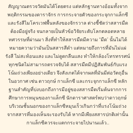
สัญญาณตรวจวัดมันได้โดยตรง แต่หลักฐานทางอ้อมทั้งจาก
พฤติกรรมของดาราจักร การกระจายตัวของกระจุกกาแล็กซี
และรังสีไมโครเวฟพื้นหลังของจักรวาล ต่างชี้ชัดว่าสสารมืด
ต้องมีอยู่จริง จนกลายเป็นหัวข้อวิจัยระดับโลกตลอดหลาย
ทศวรรษที่ผ่านมา สิ่งที่ทำให้สสารมืดมีความ “มืด” นั้นไม่ได้
หมายความว่ามันเป็นสสารสีดำ แต่หมายถึงการที่มันไม่แผ่
รังสี ไม่สะท้อนแสง และไม่ดูดกลืนแสง ทำให้กล้องโทรทรรศน์
ทุกชนิดไม่สามารถตรวจจับได้ สสารมืดมีปฏิสัมพันธ์กับแรง
โน้มถ่วงเพียงอย่างเดียว จึงสังเกตได้จากผลที่มันมีต่อวัตถุอื่น
ในอวกาศ เช่น ดาวฤกษ์ กาแล็กซี และกระจุกกาแล็กซี หลัก
ฐานสำคัญที่บ่งบอกถึงการมีอยู่ของสสารมืดเริ่มต้นจากการ
ศึกษาการหมุนของกาแล็กซี นักดาราศาสตร์พบว่าดาวฤกษ์
บริเวณชั้นนอกของกาแล็กซีหมุนเร็วเกินกว่าที่แรงโน้มถ่วง
จากสสารที่มองเห็นจะรองรับได้ หากมีเพียงสสารปกติเท่านั้น
กาแล็กซีควรจะแตกกระจายไปนานแล้ว…