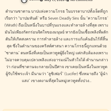
ตำนานซาตาน บาปแห่งความโกรธ ในบรรดาบาปทั้งเจ็ดที่ถูก
เรียกว่า “บาปมหันต์” หรือ Seven Deadly Sins นั้น “ความโกรธ”
(Wrath) ถือเป็นหนึ่งในบาปที่รุนแรงและทำลายล้างที่สุด เพราะ
มันไม่เพียงกัดกร่อนจิตใจของมนุษย์ หากยังเป็นเชื้อเพลิงที่ผลัก
ดันให้เกิดสงคราม การทำลายล้าง และการแก้แค้นอันไร้ที่สิ้น
สุด ซึ่งในตำนานของคริสต์ศาสนา ความโกรธนี้ถูกแทนด้วย
“ซาตาน” ตนหนึ่งที่เคยเป็นเทวทูตผู้ยิ่งใหญ่ แต่กลับล้มลงเพราะ
ไม่อาจควบคุมเปลวเพลิงแห่งอารมณ์ในหัวใจได้ ตำนานกล่าว
ว่า ก่อนที่ซาตานจะกลายเป็นปีศาจ เขาเคยเป็นหนึ่งในเทวทูต
ผู้รับใช้พระเจ้า มีนามว่า “ลูซิเฟอร์” (Lucifer) ซึ่งหมายถึง “ผู้นำ
แสง” เขางดงามที่สุดในหมู่เทวทูตทั้งปวง…